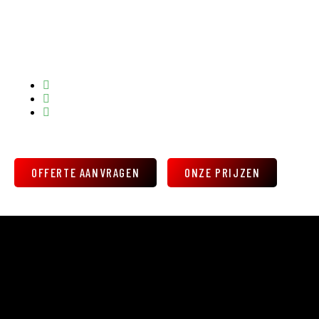
BINNEN 48 UUR GEGARANDEERD PERFECT HERSTELD.
GRATIS PRIJSINDICATIE OP MAAT - SNEL EN VAKKUNDIG
AL 20 JAAR DÉ AMSTERDAMSE EXPERT IN VELGENREPARATIE.
OFFERTE AANVRAGEN
ONZE PRIJZEN