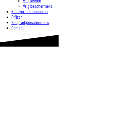
Velg lassen
Velg beschermers
RoadForce balanceren
Prijzen
Shop Velgbeschermers
Contact