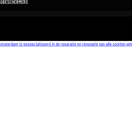
LGBESCHERMERS
Amsterdam is gespecialiseerd in de reparatie en renovatie van alle soorten vel