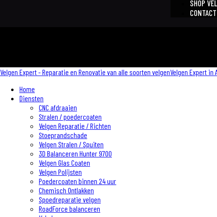
SHOP VE
CONTACT
Velgen Expert - Reparatie en Renovatie van alle soorten velgen
Velgen Expert in 
Home
Diensten
CNC afdraaien
Stralen / poedercoaten
Velgen Reparatie / Richten
Stoeprandschade
Velgen Stralen / Spuiten
3D Balanceren Hunter 9700
Velgen Glas Coaten
Velgen Polijsten
Poedercoaten binnen 24 uur
Chemisch Ontlakken
Spoedreparatie velgen
RoadForce balanceren