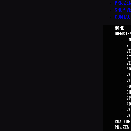
PRIJZE
SHOP V
CONTA
HOME
DIENSTE
CN
ST
VE
S
VE
3D
VE
VE
PO
CH
SP
RO
VE
VE
ROADFOR
PRIJZEN