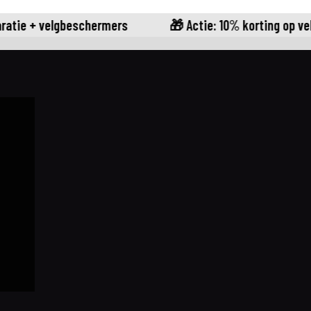
tie + velgbeschermers
🎁 Actie: 10% korting op velge