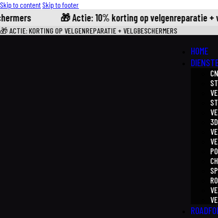
Skip to content
Skip to footer
rmers
🎁 Actie: 10% korting op velgenreparatie + ve
🎁 ACTIE: KORTING OP VELGENREPARATIE + VELGBESCHERMERS
HOME
DIENST
CN
ST
VE
S
VE
3D
VE
VE
PO
CH
SP
RO
VE
VE
ROADFO