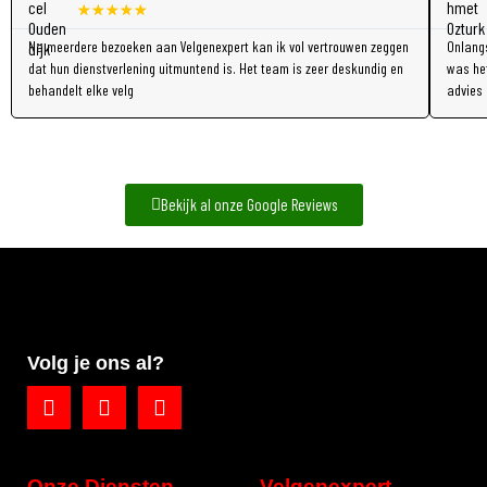
★
★
★
★
★
Na meerdere bezoeken aan Velgenexpert kan ik vol vertrouwen zeggen
Onlangs
dat hun dienstverlening uitmuntend is. Het team is zeer deskundig en
was het
behandelt elke velg
advies
Bekijk al onze Google Reviews
Volg je ons al?
Onze Diensten
Velgenexpert