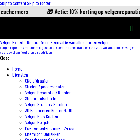
Skip to content
Skip to footer
beschermers
🎁 Actie: 10% korting op velgenreparatie
Velgen Expert - Reparatie en Renovatie van alle soorten velgen
Velgen Expert in Amsterdam is gespecialiseerd in de reparatie en renovatie van alle soorten velgen
voor zowel particulieren en bedrijven.
Close
Home
Diensten
CNC afdraaien
Stralen / poedercoaten
Velgen Reparatie / Richten
Stoeprandschade
Velgen Stralen / Spuiten
3D Balanceren Hunter 9700
Velgen Glas Coaten
Velgen Polijsten
Poedercoaten binnen 24 uur
Chemisch Ontlakken
Spoedreparatie velgen