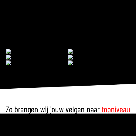
❌
✅
❌
✅
Zo brengen wij jouw velgen naar
topniveau