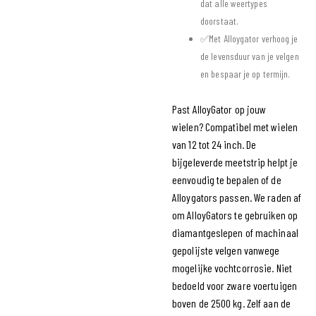
dat alle weertypes
doorstaat.
✅Met Alloygator verhoog je
de levensduur van je velgen
en bespaar je op termijn.
Past AlloyGator op jouw
wielen?
Compatibel met wielen
van 12 tot 24 inch. De
bijgeleverde meetstrip helpt je
eenvoudig te bepalen of de
Alloygators passen. We raden af
om AlloyGators te gebruiken op
diamantgeslepen of machinaal
gepolijste velgen vanwege
mogelijke vochtcorrosie. Niet
bedoeld voor zware voertuigen
boven de 2500 kg.
Zelf aan de