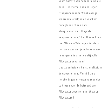
voornaamste velgbescherming die
er is.
Bescherm je Velgen Tegen
Stoeprandschade
Waak over je
waardevolle velgen en voorkom
onooglijke schade door
stoepranden met Alloygator
velgbescherming!
Een Unieke Look
met Stijlvolle Velgringen
Versterk
het karakter van je auto en maak
je velgen uniek met de stijlvolle
Alloygator velgringen!
Duurzaamheid en Functionaliteit in
Velgbescherming
Vermijd dure
herstellingen en vervangingen door
te kiezen voor de betrouwbare
Alloygator bescherming.
Waarom
Alloygators?