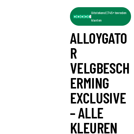
Uitstekend | 745+ tevreden
klanten
ALLOYGATO
R
VELGBESCH
ERMING
EXCLUSIVE
– ALLE
KLEUREN