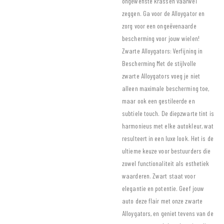
ongewenste krassen vaarwel
zeggen. Ga voor de Alloygator en
zorg voor een ongeëvenaarde
bescherming voor jouw wielen!
Zwarte Alloygators: Verfijning in
Bescherming
Met de stijlvolle
zwarte Alloygators voeg je niet
alleen maximale bescherming toe,
maar ook een gestileerde en
subtiele touch. De diepzwarte tint is
harmonieus met elke autokleur, wat
resulteert in een luxe look. Het is de
ultieme keuze voor bestuurders die
zowel functionaliteit als esthetiek
waarderen. Zwart staat voor
elegantie en potentie. Geef jouw
auto deze flair met onze zwarte
Alloygators, en geniet tevens van de