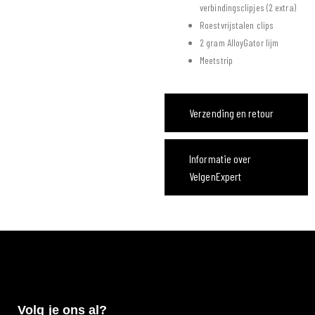
verbindingsclipjes (2 extra)
Roestvrijstalen clips
2 gram AlloyGator lijm
Meetstrip
Verzending en retour
Informatie over
VelgenExpert
Volg je ons al?