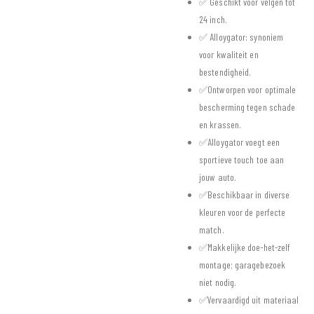
✅ Geschikt voor velgen tot
24 inch.
✅ Alloygator: synoniem
voor kwaliteit en
bestendigheid.
✅Ontworpen voor optimale
bescherming tegen schade
en krassen.
✅Alloygator voegt een
sportieve touch toe aan
jouw auto.
✅Beschikbaar in diverse
kleuren voor de perfecte
match.
✅Makkelijke doe-het-zelf
montage; garagebezoek
niet nodig.
✅Vervaardigd uit materiaal