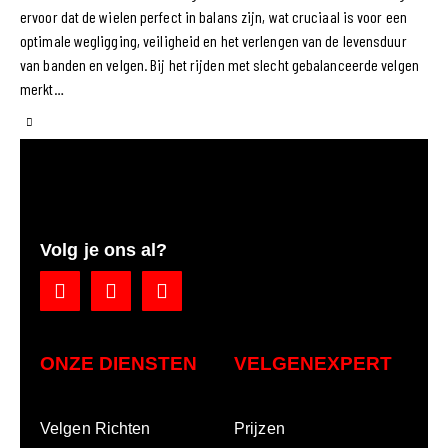
ervoor dat de wielen perfect in balans zijn, wat cruciaal is voor een
optimale wegligging, veiligheid en het verlengen van de levensduur
van banden en velgen. Bij het rijden met slecht gebalanceerde velgen
merkt…
Volg je ons al?
ONZE DIENSTEN
VELGENEXPERT
Velgen Richten
Prijzen