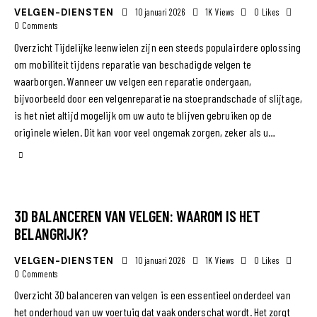
VELGEN-DIENSTEN
10 januari 2026
1K
Views
0
Likes
0
Comments
Overzicht Tijdelijke leenwielen zijn een steeds populairdere oplossing
om mobiliteit tijdens reparatie van beschadigde velgen te
waarborgen. Wanneer uw velgen een reparatie ondergaan,
bijvoorbeeld door een velgenreparatie na stoeprandschade of slijtage,
is het niet altijd mogelijk om uw auto te blijven gebruiken op de
originele wielen. Dit kan voor veel ongemak zorgen, zeker als u…
3D BALANCEREN VAN VELGEN: WAAROM IS HET
BELANGRIJK?
VELGEN-DIENSTEN
10 januari 2026
1K
Views
0
Likes
0
Comments
Overzicht 3D balanceren van velgen is een essentieel onderdeel van
het onderhoud van uw voertuig dat vaak onderschat wordt. Het zorgt