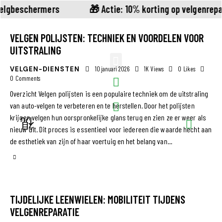
velgbeschermers
🎁 Actie: 10% korting op velgenrep
VELGEN POLIJSTEN: TECHNIEK EN VOORDELEN VOOR
UITSTRALING
VELGEN-DIENSTEN
10 januari 2026
1K
Views
0
Likes
0
Comments
Overzicht Velgen polijsten is een populaire techniek om de uitstraling
van auto-velgen te verbeteren en te herstellen. Door het polijsten
krijgen velgen hun oorspronkelijke glans terug en zien ze er weer als
nieuw uit. Dit proces is essentieel voor iedereen die waarde hecht aan
de esthetiek van zijn of haar voertuig en het belang van…
TIJDELIJKE LEENWIELEN: MOBILITEIT TIJDENS
VELGENREPARATIE